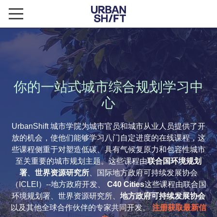
城市学院
关于URBANSHIFT
UrbanShift 一般信息
你的一站式城市综合规划学习中
隐私政策
心
使用条款
UrbanShift 城市学院为城市官员和城市从业人员提供了开
放的机会，使他们能够学习八门自定进度的在线课程，这
免责声明
些课程侧重于对塑造低碳、具有气候复原力和包容性城市
至关重要的城市规划主题。这些课程由
联合国环境规划
课程
署
、
世界资源研究所
、国际地方政府可持续发展协会
综合气候行动规划
（ICLEI）--地方政府开发、
C40 Cities
这些课程由联合国
环境规划署、世界资源研究所、
地方政府可持续发展协会
气候融资
以及其他全球合作伙伴的专家共同开发。
注册获取最新信