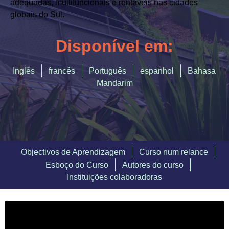
Alojamento Urbano Crescimento
adequadas, multifuncionais e rentáveis nas cidades
globais do Sul.
Economia Circular
Disponível em:
Planeamento Urbano Integrado
Bairros verdes e prósperos
Inglês
francês
Português
espanhol
Bahasa
Mandarim
Soluções baseadas na natureza
Biodiversidade Urbana
INICIAR SESSÃO
Objectivos de Aprendizagem
Curso num relance
REGISTE-SE
Esboço do Curso
Autores do curso
Instituições colaboradoras