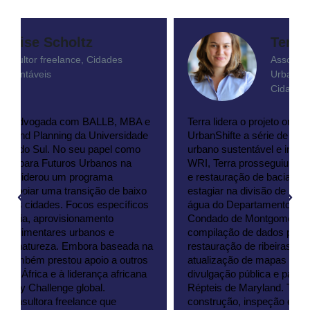
Terra Virsilas
Associado de Desenvolvimento
Urbano, Centro WRI Ross para
Cidades Sustentáveis
Terra lidera o projeto online City Academy do
UrbanShifte a série de webinars sobre planeamento
urbano sustentável e integrado. Antes de se juntar ao
WRI, Terra prosseguiu o seu interesse pela ecologia
e restauração de bacias hidrográficas urbanas ao
estagiar na divisão de monitorização de cursos de
água do Departamento de Proteção Ambiental do
Condado de Montgomery (DEP). Trabalhou na
compilação de dados para vários projectos de
restauração de ribeiras, bem como na criação e
atualização de mapas GIS para eventos de
divulgação pública e para o Atlas de Anfíbios e
Répteis de Maryland. Terra é certificada em
construção, inspeção e manutenção de infra-